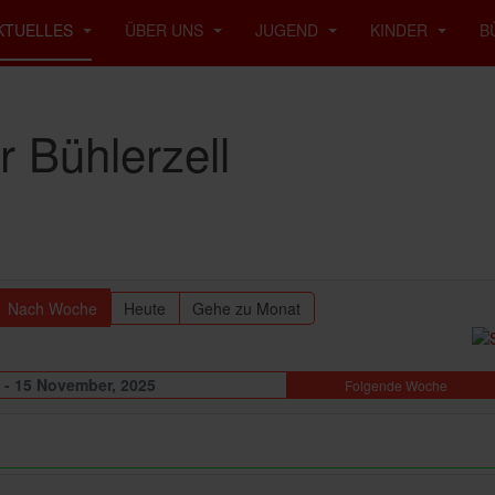
KTUELLES
ÜBER UNS
JUGEND
KINDER
B
 Bühlerzell
Nach Woche
Heute
Gehe zu Monat
 - 15 November, 2025
Folgende Woche