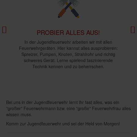
R
PROBIER ALLES AUS!
In der Jugendfeuerwehr arbeiten wir mit allen
Feuerwehrgeräten. Hier kannst alles ausprobieren:
t ihr
Juge
Spreizer, Pumpen, Knoten, Strahlrohr und richtig
 den
Mä
schweres Gerät. Lerne spielend faszinierende
Mä
Technik kennen und zu beherrschen.
nd
ü
Kom
Bei uns in der Jugendfeuerwehr lernt ihr fast alles, was ein
"großer" Feuerwehrmann bzw. eine "große" Feuerwehrfrau alles
wissen muss.
Komm zur Jugendfeuerwehr und sei der Held von Morgen!