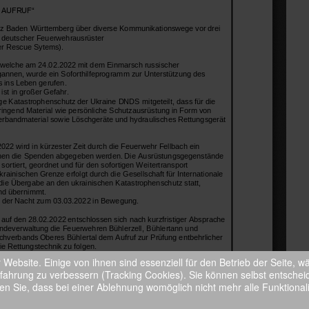
Website. Einige von ihnen sind essenziell für den Betrieb der Seite, 
fahrung zu verbessern (Tracking Cookies). Sie können selbst entschei
en Sie, dass bei einer Ablehnung womöglich nicht mehr alle Funktionali