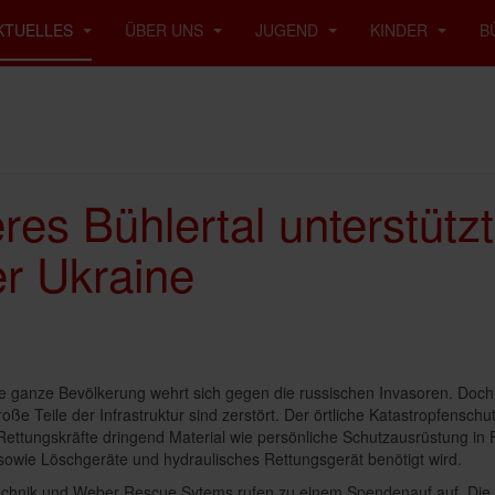
KTUELLES
ÜBER UNS
JUGEND
KINDER
B
es Bühlertal unterstützt
er Ukraine
ie ganze Bevölkerung wehrt sich gegen die russischen Invasoren. Doch
ße Teile der Infrastruktur sind zerstört. Der örtliche Katastropfenschu
ettungskräfte dringend Material wie persönliche Schutzausrüstung in
sowie Löschgeräte und hydraulisches Rettungsgerät benötigt wird.
echnik und Weber Rescue Sytems rufen zu einem Spendenauf auf. Die